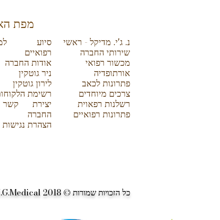
מפת הא
נ. ג'י. מדיקל - ראשי
סיוע למרכ
שירותי החברה
רפואיים
מכשור רפואי
אודות החברה
אורתופדיה
ניר גוטקין
פתרונות לכאב
לירון גוטקין
צרכים מיוחדים
רשימת הלקוחו
רשלנות רפאוית
יצירת קשר
פתרונות רפואיים
החברה
הצהרת נגישות
כל הזכויות שמורות © 2018
.G.Medical -