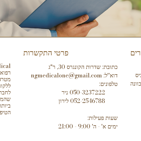
ים
פרטי התקשרות
כתובת: שדרות הקונגרס 30, ר"ג
רפואי
יס
דוא''ל: ngmedicalone@gmail.com
מטרה 
ונה
טלפונים:
ללקוח
050-3237222 ניר
לחבר 
שהמטו
052-2546788 לירון
ביותר
הטיפו
שעות פעילות:
ימים א' - ה' 9:00 - 21:00