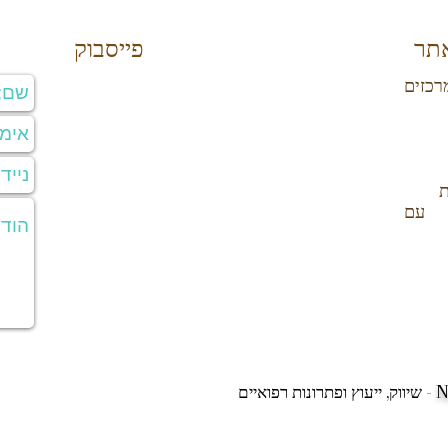
תר
פייסבוק
זים
ת
 עם
N
שיווק, ייעוץ ופתרונות רפואיים