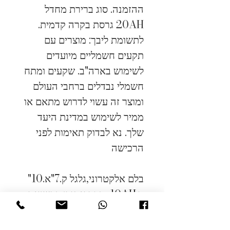
ההזמנה. סוג ברירת מחדל 
20AH גרסת בקרה קדמית.
לתשומת ליבך: מוצרים עם 
תקעים חשמליים מיועדים 
לשימוש בארה"ב. שקעים ומתח 
חשמלי נבדלים ברחבי העולם 
ומוצר זה עשוי לדרוש מתאם או 
ממיר לשימוש במדינת היעד 
שלך. נא לבדוק תאימות לפני 
הרכישה
בלם אלקטרוני,גלגל ק.7"א.10" 
ס.10AH+בקר אחורי,כ.נשיאה
100קג