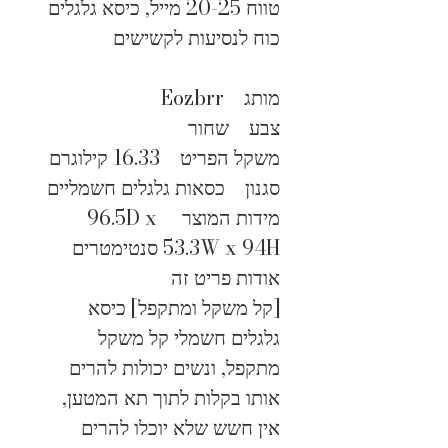
טווח 20-25 מייל, כיסא גלגלים 
כוח לנסיעות לקשישים
מותג    Eozbrr
צבע    שחור
משקל הפריט    16.33 קילוגרם
סגנון    כסאות גלגלים חשמליים
מידות המוצר    96.5D x 
53.3W x 94H סנטימטרים
אודות פריט זה
[קל משקל ומתקפל] כיסא 
גלגלים חשמלי קל משקל 
מתקפל, ונשים יכולות להרים 
אותו בקלות לתוך תא המטען, 
אין חשש שלא יוכלו להרים 